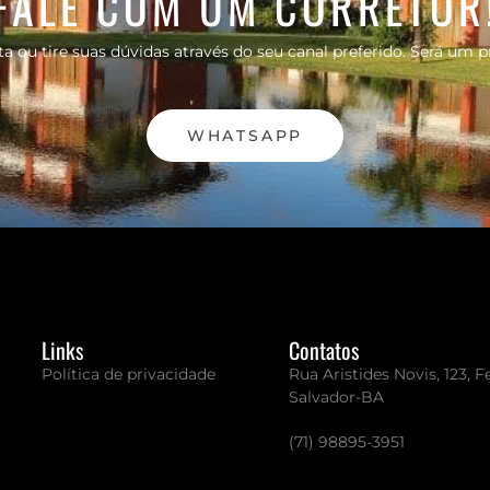
FALE COM UM CORRETOR
a ou tire suas dúvidas através do seu canal preferido. Será um p
WHATSAPP
Links
Contatos
Política de privacidade
Rua Aristides Novis, 123, 
Salvador-BA
(71) 98895-3951