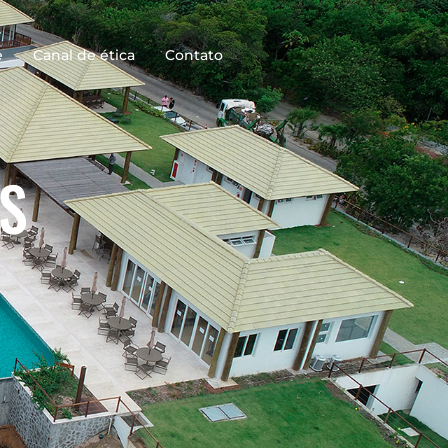
e
Canal de ética
Contato
ÊS