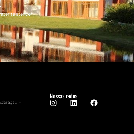
!
razer te atender!
Nossas redes
Federação –