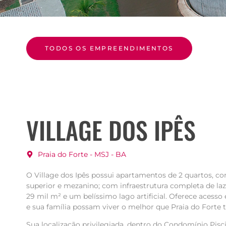
TODOS OS EMPREENDIMENTOS
VILLAGE DOS IPÊS
Praia do Forte - MSJ - BA
O Village dos Ipês possui apartamentos de 2 quartos, co
superior e mezanino; com infraestrutura completa de la
29 mil m² e um belíssimo lago artificial. Oferece acesso 
e sua família possam viver o melhor que Praia do Forte 
Sua localização privilegiada, dentro do Condomínio Pisc