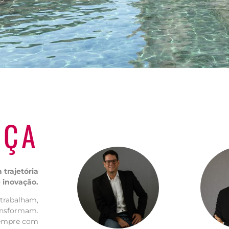
NÇA
ADOR
RRETO
 trajetória
e inovação.
 trabalham,
ansformam.
sempre com