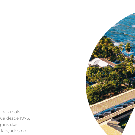
a das mais
tua desde 1975,
guns dos
 lançados no