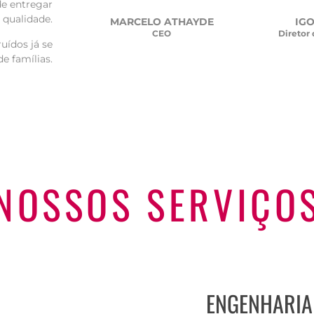
e entregar
qualidade.
MARCELO ATHAYDE
IG
CEO
Diretor
uídos já se
e famílias.
NOSSOS SERVIÇO
ENGENHARIA