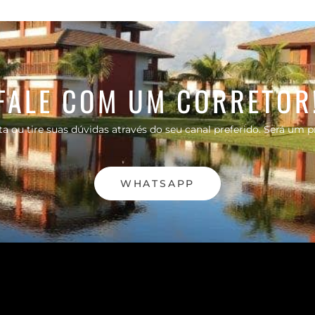
FALE COM UM CORRETOR
a ou tire suas dúvidas através do seu canal preferido. Será um p
WHATSAPP