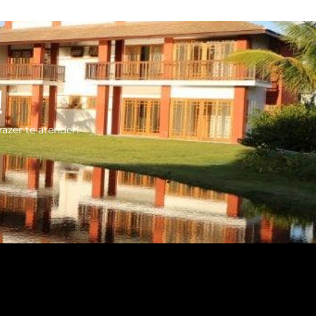
!
razer te atender!