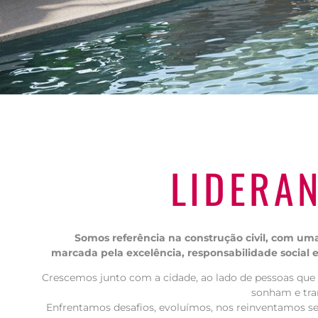
MANSÃO
LIDERA
DESEMBARG
AMADIZ BA
Somos referência na construção civil, com uma
marcada pela excelência, responsabilidade social 
CONHEÇA O EMPREENDIMENTO
Crescemos junto com a cidade, ao lado de pessoas que
sonham e tr
Enfrentamos desafios, evoluímos, nos reinventamos 