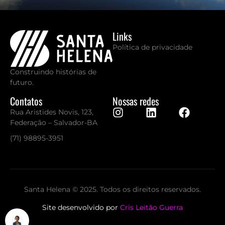
Links
Política de privacidade
Construindo histórias de
futuro.
Contatos
Nossas redes
Rua Aristides Novis, 123,
Federação – Salvador-BA
(71) 98895-3951
Santa Helena © 2025. Todos os direitos reservados.
Site desenvolvido por
Cris Leitão Guerra