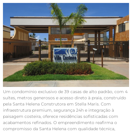
Um condomínio exclusivo de 39 casas de alto padrão, com 4
suítes, metros generosos e acesso direto à praia, construído
pela Santa Helena Construtora em Stella Maris. Com
infraestrutura premium, segurança 24h e integração à
paisagem costeira, oferece residências sofisticadas com
acabamentos refinados. O empreendimento reafirma o
compromisso da Santa Helena com qualidade técnica,