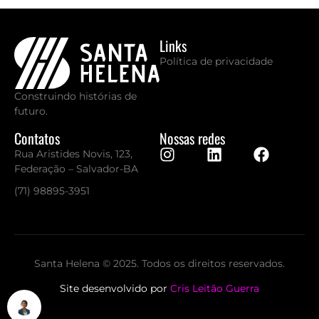
Links
Política de privacidade
Construindo histórias de
futuro.
Contatos
Nossas redes
Rua Aristides Novis, 123,
Federação – Salvador-BA
(71) 98895-3951
Santa Helena © 2025. Todos os direitos reservados.
Site desenvolvido por
Cris Leitão Guerra