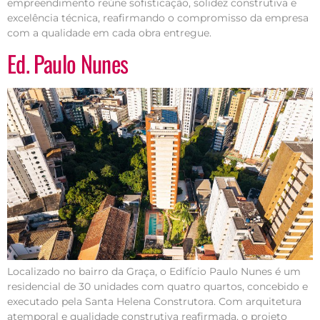
empreendimento reúne sofisticação, solidez construtiva e
excelência técnica, reafirmando o compromisso da empresa
com a qualidade em cada obra entregue.
Ed. Paulo Nunes
Localizado no bairro da Graça, o Edifício Paulo Nunes é um
residencial de 30 unidades com quatro quartos, concebido e
executado pela Santa Helena Construtora. Com arquitetura
atemporal e qualidade construtiva reafirmada, o projeto