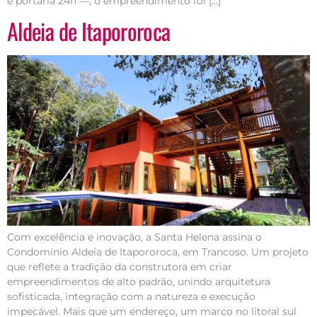
e portaria 24h —, o empreendimento foi […]
Aldeia de Itapororoca
Com excelência e inovação, a Santa Helena assina o
Condomínio Aldeia de Itapororoca, em Trancoso. Um projeto
que reflete a tradição da construtora em criar
empreendimentos de alto padrão, unindo arquitetura
sofisticada, integração com a natureza e execução
impecável. Mais que um endereço, um marco no litoral sul